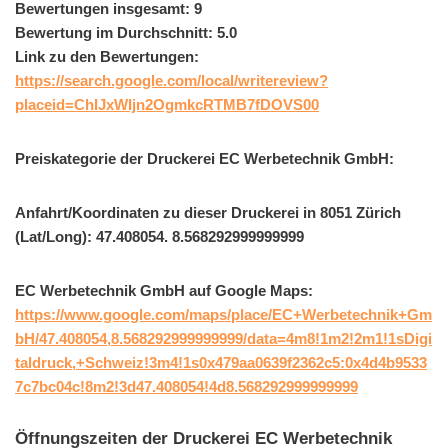
Bewertungen insgesamt: 9
Bewertung im Durchschnitt: 5.0
Link zu den Bewertungen:
https://search.google.com/local/writereview?
placeid=ChIJxWIjn2OgmkcRTMB7fDOVS00
Preiskategorie der Druckerei EC Werbetechnik GmbH:
Anfahrt/Koordinaten zu dieser Druckerei in 8051 Zürich
(Lat/Long): 47.408054. 8.568292999999999
EC Werbetechnik GmbH auf Google Maps:
https://www.google.com/maps/place/EC+Werbetechnik+Gm
bH/47.408054,8.568292999999999/data=4m8!1m2!2m1!1sDigi
taldruck,+Schweiz!3m4!1s0x479aa0639f2362c5:0x4d4b9533
7c7bc04c!8m2!3d47.408054!4d8.568292999999999
Öffnungszeiten der Druckerei EC Werbetechnik