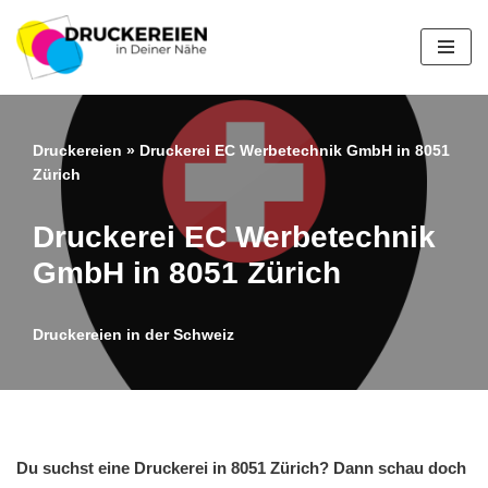
Zum
Inhalt
springen
Druckereien
»
Druckerei EC Werbetechnik GmbH in 8051
Zürich
Druckerei EC Werbetechnik
GmbH in 8051 Zürich
Druckereien in der Schweiz
Du suchst eine Druckerei in 8051 Zürich? Dann schau doch