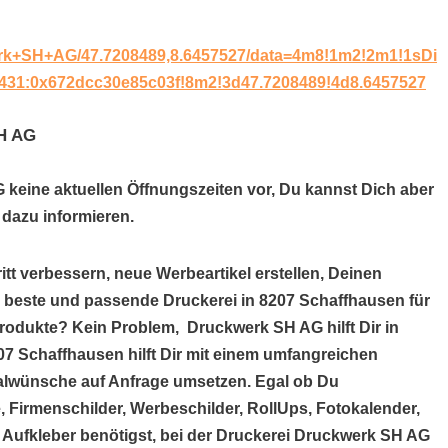
erk+SH+AG/47.7208489,8.6457527/data=4m8!1m2!2m1!1sDi
c431:0x672dcc30e85c03f!8m2!3d47.7208489!4d8.6457527
SH AG
 keine aktuellen Öffnungszeiten vor, Du kannst Dich aber
dazu informieren.
itt verbessern, neue Werbeartikel erstellen, Deinen
e beste und passende Druckerei in 8207 Schaffhausen für
rodukte? Kein Problem, Druckwerk SH AG hilft Dir in
7 Schaffhausen hilft Dir mit einem umfangreichen
alwünsche auf Anfrage umsetzen. Egal ob Du
, Firmenschilder, Werbeschilder, RollUps, Fotokalender,
r Aufkleber benötigst, bei der Druckerei Druckwerk SH AG