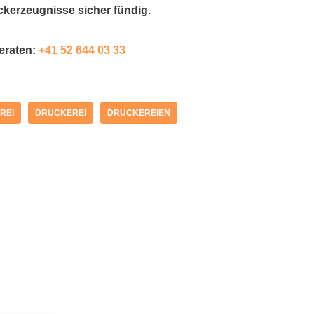
ckerzeugnisse sicher fündig.
beraten:
+41 52 644 03 33
REI
DRUCKEREI
DRUCKEREIEN