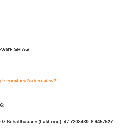
ckwerk SH AG
gle.com/local/writereview?
G:
207 Schaffhausen (Lat/Long): 47.7208489. 8.6457527