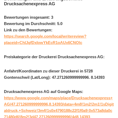
Drucksachenexpress AG
Bewertungen insgesamt: 3
Bewertung im Durchschnitt: 5.0
Link zu den Bewertungen:
https://search.google.com/local/writereview?
placeid=ChIJqfDxIowYkEcR1oAUx6CNOlc
Preiskategorie der Druckerei Drucksachenexpress AG:
Anfahrt/Koordinaten zu dieser Druckerei in 5728
Gontenschwil (Lat/Long): 47.271260999999996. 8.14393
Drucksachenexpress AG auf Google Maps:
https://www.google.com/maps/place/Drucksachenexpress+
AG/47.271260999999996,8.14393/data=4m8!1m2!2m1!1sDigit
aldruck,+Schweiz!3m4!1s0x4790188c22f1f0a9:0x573a8da0c
71480d6!8m2!3d47.271260999999996!4d8.14393