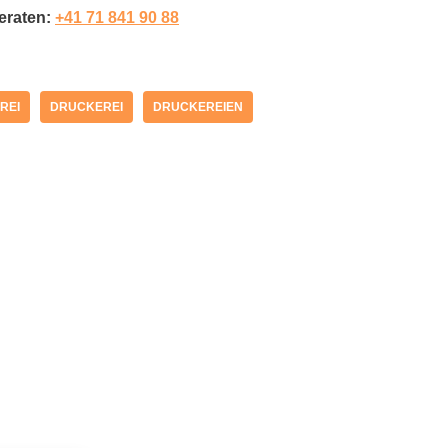
beraten:
+41 71 841 90 88
REI
DRUCKEREI
DRUCKEREIEN