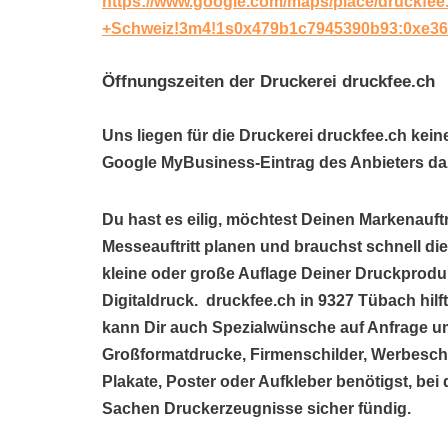
https://www.google.com/maps/place/druckfee
+Schweiz!3m4!1s0x479b1c7945390b93:0xe36
Öffnungszeiten der Druckerei druckfee.ch
Uns liegen für die Druckerei druckfee.ch kein
Google MyBusiness-Eintrag des Anbieters daz
Du hast es eilig, möchtest Deinen Markenauftr
Messeauftritt planen und brauchst schnell di
kleine oder große Auflage Deiner Druckproduk
Digitaldruck. druckfee.ch in 9327 Tübach hi
kann Dir auch Spezialwünsche auf Anfrage um
Großformatdrucke, Firmenschilder, Werbeschil
Plakate, Poster oder Aufkleber benötigst, bei
Sachen Druckerzeugnisse sicher fündig.