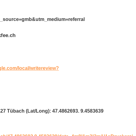
utm_source=gmb&utm_medium=referral
fee.ch
gle.com/local/writereview?
327 Tübach (Lat/Long): 47.4862693. 9.4583639