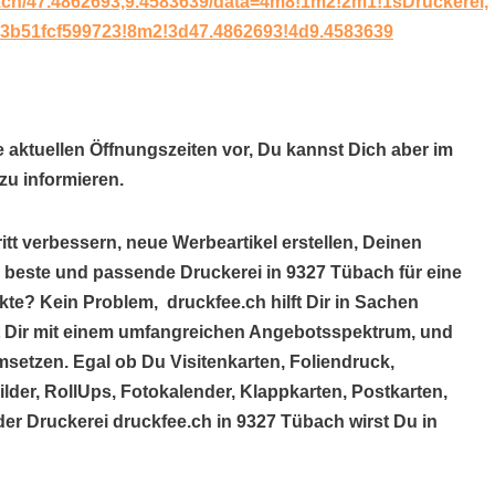
.ch/47.4862693,9.4583639/data=4m8!1m2!2m1!1sDruckerei,
3b51fcf599723!8m2!3d47.4862693!4d9.4583639
e aktuellen Öffnungszeiten vor, Du kannst Dich aber im
u informieren.
itt verbessern, neue Werbeartikel erstellen, Deinen
e beste und passende Druckerei in 9327 Tübach für eine
te? Kein Problem, druckfee.ch hilft Dir in Sachen
lft Dir mit einem umfangreichen Angebotsspektrum, und
setzen. Egal ob Du Visitenkarten, Foliendruck,
der, RollUps, Fotokalender, Klappkarten, Postkarten,
 der Druckerei druckfee.ch in 9327 Tübach wirst Du in