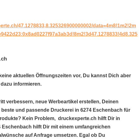
perte.ch/47.1278833,8.325326900000002/data=4m8!1m2!2m
fe9422d23:0x8ad0227f97a3ab3d!8m2!3d47.1278833!4d8.325
.ch
keine aktuellen Öffnungszeiten vor, Du kannst Dich aber
dazu informieren.
itt verbessern, neue Werbeartikel erstellen, Deinen
ie beste und passende Druckerei in 6274 Eschenbach für
rodukte? Kein Problem, druckexperte.ch hilft Dir in
4 Eschenbach hilft Dir mit einem umfangreichen
alwünsche auf Anfrage umsetzen. Egal ob Du