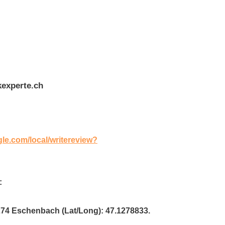
experte.ch
gle.com/local/writereview?
:
6274 Eschenbach (Lat/Long): 47.1278833.