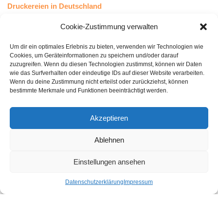
Druckereien in Deutschland
Druckereien in Österreich
Cookie-Zustimmung verwalten
Um dir ein optimales Erlebnis zu bieten, verwenden wir Technologien wie
Kundenstimmen
Cookies, um Geräteinformationen zu speichern und/oder darauf
zuzugreifen. Wenn du diesen Technologien zustimmst, können wir Daten
wie das Surfverhalten oder eindeutige IDs auf dieser Website verarbeiten.
Wenn du deine Zustimmung nicht erteilst oder zurückziehst, können
bestimmte Merkmale und Funktionen beeinträchtigt werden.
Akzeptieren
Ablehnen
bewertet mit
4.8
von 5
auf Basis unserer
43
Leserstimmen
Einstellungen ansehen
Datenschutzerklärung
Impressum
Druckereien in Deutschland