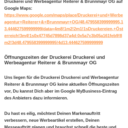
Druckerei und Werbeagentur Reiterer & Brunnmayr OG auf
Google Maps:
https://www.google.com/maps/place/Druckerei+und+Werbe
agentur+Reiterer+&+Brunnmayr+OG/48.479558399999995,1
3.444627599999999/data=4m8!1m2!2m1!1sDruckereien,+Öst
erreich!3m4!1s0x47745d7898d37a4d:0x5a7c3b05a161feb9!8
m2!3d48.479558399999995!4d13.444627599999999
Öffnungszeiten der Druckerei Druckerei und
Werbeagentur Reiterer & Brunnmayr OG
Uns liegen für die Druckerei Druckerei und Werbeagentur
Reiterer & Brunnmayr OG keine aktuellen Öffnungszeiten
vor, Du kannst Dich aber im Google MyBusiness-Eintrag
des Anbieters dazu informieren.
Du hast es eilig, möchtest Deinen Markenauftritt
verbessern, neue Werbeartikel erstellen, Deinen
Messeauftritt planen und brauchst schnell die beste und