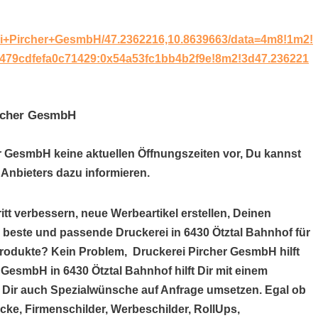
ei+Pircher+GesmbH/47.2362216,10.8639663/data=4m8!1m2!
0x479cdfefa0c71429:0x54a53fc1bb4b2f9e!8m2!3d47.236221
ircher GesmbH
er GesmbH keine aktuellen Öffnungszeiten vor, Du kannst
Anbieters dazu informieren.
itt verbessern, neue Werbeartikel erstellen, Deinen
e beste und passende Druckerei in 6430 Ötztal Bahnhof für
produkte? Kein Problem, Druckerei Pircher GesmbH hilft
 GesmbH in 6430 Ötztal Bahnhof hilft Dir mit einem
Dir auch Spezialwünsche auf Anfrage umsetzen. Egal ob
cke, Firmenschilder, Werbeschilder, RollUps,