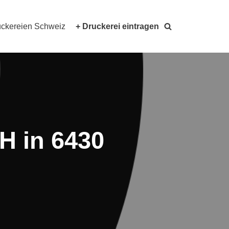
ckereien Schweiz
+ Druckerei eintragen
H in 6430