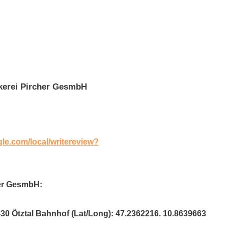
kerei Pircher GesmbH
gle.com/local/writereview?
her GesmbH:
430 Ötztal Bahnhof (Lat/Long): 47.2362216. 10.8639663