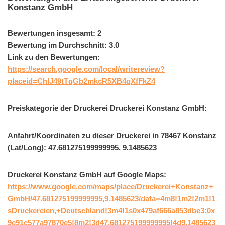
Konstanz GmbH
Bewertungen insgesamt: 2
Bewertung im Durchschnitt: 3.0
Link zu den Bewertungen:
https://search.google.com/local/writereview?
placeid=ChIJ49tTqGb2mkcR5XB4qXfFkZ4
Preiskategorie der Druckerei Druckerei Konstanz GmbH:
Anfahrt/Koordinaten zu dieser Druckerei in 78467 Konstanz
(Lat/Long): 47.681275199999995. 9.1485623
Druckerei Konstanz GmbH auf Google Maps:
https://www.google.com/maps/place/Druckerei+Konstanz+
GmbH/47.681275199999995,9.1485623/data=4m8!1m2!2m1!1
sDruckereien,+Deutschland!3m4!1s0x479af666a853dbe3:0x
9e91c577a97870e5!8m2!3d47.681275199999995!4d9.1485623