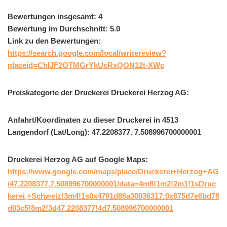
Bewertungen insgesamt: 4
Bewertung im Durchschnitt: 5.0
Link zu den Bewertungen:
https://search.google.com/local/writereview?
placeid=ChIJF2OTMGrYkUcRxQON12t-XWc
Preiskategorie der Druckerei Druckerei Herzog AG:
Anfahrt/Koordinaten zu dieser Druckerei in 4513
Langendorf (Lat/Long): 47.2208377. 7.508996700000001
Druckerei Herzog AG auf Google Maps:
https://www.google.com/maps/place/Druckerei+Herzog+AG
/47.2208377,7.508996700000001/data=4m8!1m2!2m1!1sDruc
kerei,+Schweiz!3m4!1s0x4791d86a30936317:0x675d7e6bd78
d03c5!8m2!3d47.2208377!4d7.508996700000001