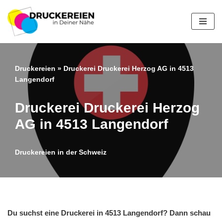
Zum
Inhalt
springen
Druckereien
»
Druckerei Druckerei Herzog AG in 4513
Langendorf
Druckerei Druckerei Herzog
AG in 4513 Langendorf
Druckereien in der Schweiz
Du suchst eine Druckerei in 4513 Langendorf? Dann schau