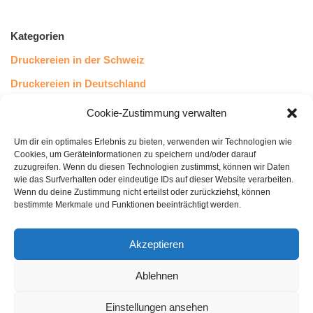
Kategorien
Druckereien in der Schweiz
Druckereien in Deutschland
Druckereien in Österreich
Cookie-Zustimmung verwalten
Um dir ein optimales Erlebnis zu bieten, verwenden wir Technologien wie
Kundenstimmen
Cookies, um Geräteinformationen zu speichern und/oder darauf
zuzugreifen. Wenn du diesen Technologien zustimmst, können wir Daten
wie das Surfverhalten oder eindeutige IDs auf dieser Website verarbeiten.
Wenn du deine Zustimmung nicht erteilst oder zurückziehst, können
bestimmte Merkmale und Funktionen beeinträchtigt werden.
Akzeptieren
Ablehnen
bewertet mit
4.8
von 5
auf Basis unserer
43
Leserstimmen
Einstellungen ansehen