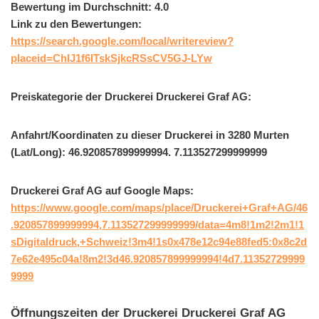
Bewertung im Durchschnitt: 4.0
Link zu den Bewertungen:
https://search.google.com/local/writereview?
placeid=ChIJ1f6ITskSjkcRSsCV5GJ-LYw
Preiskategorie der Druckerei Druckerei Graf AG:
Anfahrt/Koordinaten zu dieser Druckerei in 3280 Murten
(Lat/Long): 46.920857899999994. 7.113527299999999
Druckerei Graf AG auf Google Maps:
https://www.google.com/maps/place/Druckerei+Graf+AG/46
.920857899999994,7.113527299999999/data=4m8!1m2!2m1!1
sDigitaldruck,+Schweiz!3m4!1s0x478e12c94e88fed5:0x8c2d
7e62e495c04a!8m2!3d46.920857899999994!4d7.11352729999
9999
Öffnungszeiten der Druckerei Druckerei Graf AG