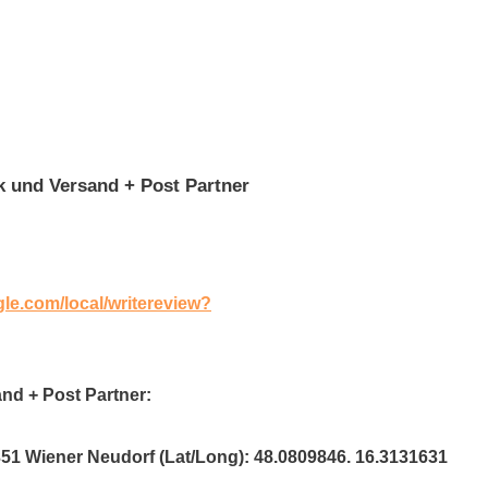
 und Versand + Post Partner
gle.com/local/writereview?
nd + Post Partner:
351 Wiener Neudorf (Lat/Long): 48.0809846. 16.3131631