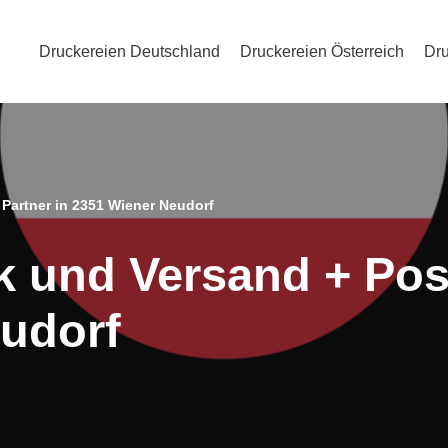
Druckereien Deutschland
Druckereien Österreich
Dru
 Partner in 2351 Wiener Neudorf
k und Versand + Post
udorf