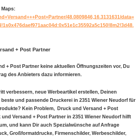
e Maps:
nd+Versand+++Post+Partner/48.0809846,16.3131631/data=
m4!1s0x476daef971aac04d:0x51e1c35592a5c150!8m2!3d48.
rsand + Post Partner
nd + Post Partner keine aktuellen Öffnungszeiten vor, Du
ag des Anbieters dazu informieren.
itt verbessern, neue Werbeartikel erstellen, Deinen
e beste und passende Druckerei in 2351 Wiener Neudorf für
produkte? Kein Problem, Druck und Versand + Post
k und Versand + Post Partner in 2351 Wiener Neudorf hilft
um, und kann Dir auch Spezialwünsche auf Anfrage
uck, Großformatdrucke, Firmenschilder, Werbeschilder,