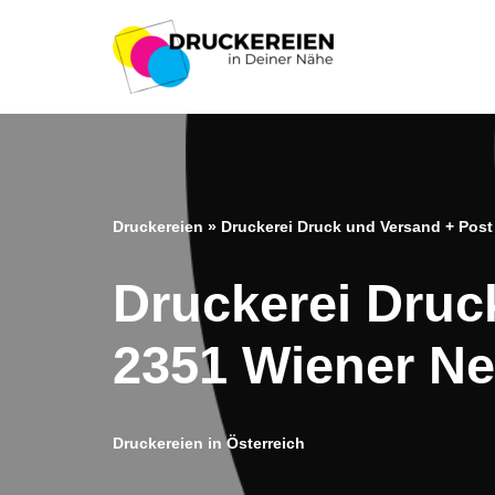
Zum
Inhalt
springen
Druckereien
»
Druckerei Druck und Versand + Post
Druckerei Druc
2351 Wiener Ne
Druckereien in Österreich