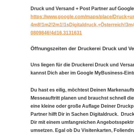
Druck und Versand + Post Partner auf Googl
https://www.google.com/maps/place/Druck+u
4m8!1m2!2m1!1sDigitaldruck,+Österreich!3
0809846!4d16.3131631
Öffnungszeiten der Druckerei Druck und Ve
Uns liegen für die Druckerei Druck und Versa
kannst Dich aber im Google MyBusiness-Eintr
Du hast es eilig, möchtest Deinen Markenauftr
Messeauftritt planen und brauchst schnell di
eine kleine oder große Auflage Deiner Druck
Partner hilft Dir in Sachen Digitaldruck. Druc
Dir mit einem umfangreichen Angebotsspektr
umsetzen. Egal ob Du Visitenkarten, Foliendr