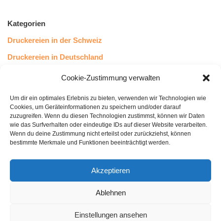
Kategorien
Druckereien in der Schweiz
Druckereien in Deutschland
Druckereien in Österreich
Cookie-Zustimmung verwalten
Um dir ein optimales Erlebnis zu bieten, verwenden wir Technologien wie
Kundenstimmen
Cookies, um Geräteinformationen zu speichern und/oder darauf
zuzugreifen. Wenn du diesen Technologien zustimmst, können wir Daten
wie das Surfverhalten oder eindeutige IDs auf dieser Website verarbeiten.
Wenn du deine Zustimmung nicht erteilst oder zurückziehst, können
bestimmte Merkmale und Funktionen beeinträchtigt werden.
Akzeptieren
Ablehnen
bewertet mit
4.8
von 5
auf Basis unserer
43
Leserstimmen
Einstellungen ansehen