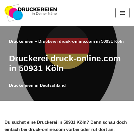
Zum
Inhalt
springen
Druckereien
»
Druckerei druck-online.com in 50931 Köln
Druckerei druck-online.com
in 50931 Köln
Druckereien in Deutschland
Du suchst eine Druckerei in 50931 Köln? Dann schau doch
einfach bei druck-online.com vorbei oder ruf dort an.