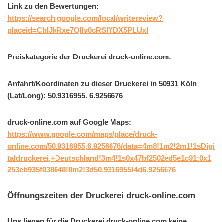
Link zu den Bewertungen:
https://search.google.com/local/writereview?
placeid=ChIJkRxe7QIlv0cRSIYDX5PLUxI
Preiskategorie der Druckerei druck-online.com:
Anfahrt/Koordinaten zu dieser Druckerei in 50931 Köln
(Lat/Long): 50.9316955. 6.9256676
druck-online.com auf Google Maps:
https://www.google.com/maps/place/druck-
online.com/50.9316955,6.9256676/data=4m8!1m2!2m1!1sDigi
taldruckerei,+Deutschland!3m4!1s0x47bf2502ed5e1c91:0x1
253cb935f038648!8m2!3d50.9316955!4d6.9256676
Öffnungszeiten der Druckerei druck-online.com
Uns liegen für die Druckerei druck-online.com keine