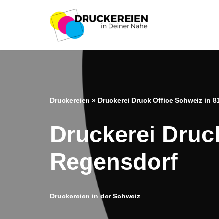
Zum
Inhalt
springen
Druckereien
»
Druckerei Druck Office Schweiz in 
Druckerei Druc
Regensdorf
Druckereien in der Schweiz