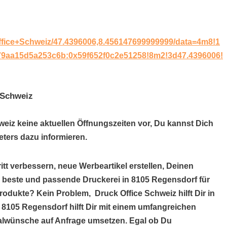
ffice+Schweiz/47.4396006,8.456147699999999/data=4m8!1
9aa15d5a253c6b:0x59f652f0c2e51258!8m2!3d47.4396006!
 Schweiz
weiz keine aktuellen Öffnungszeiten vor, Du kannst Dich
ters dazu informieren.
itt verbessern, neue Werbeartikel erstellen, Deinen
e beste und passende Druckerei in 8105 Regensdorf für
rodukte? Kein Problem, Druck Office Schweiz hilft Dir in
 8105 Regensdorf hilft Dir mit einem umfangreichen
alwünsche auf Anfrage umsetzen. Egal ob Du