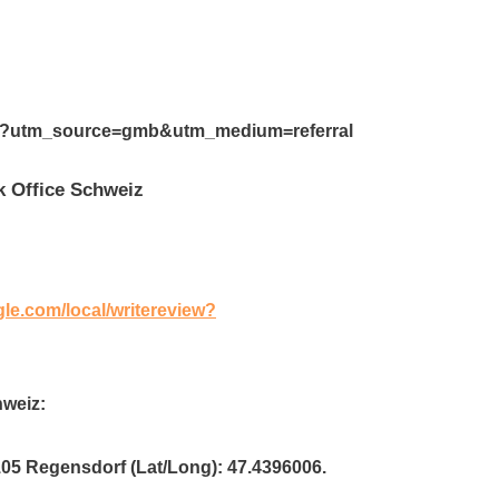
ite/?utm_source=gmb&utm_medium=referral
 Office Schweiz
gle.com/local/writereview?
hweiz:
105 Regensdorf (Lat/Long): 47.4396006.