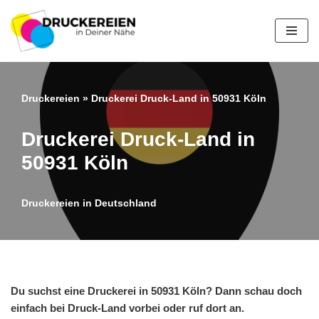
Zum
Inhalt
springen
Druckereien
»
Druckerei Druck-Land in 50931 Köln
Druckerei Druck-Land in
50931 Köln
Druckereien in Deutschland
Du suchst eine Druckerei in 50931 Köln? Dann schau doch
einfach bei Druck-Land vorbei oder ruf dort an.