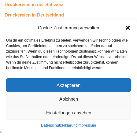
Druckereien in der Schweiz
Druckereien in Deutschland
Druckereien in Österreich
Cookie-Zustimmung verwalten
Um dir ein optimales Erlebnis zu bieten, verwenden wir Technologien wie
Kundenstimmen
Cookies, um Geräteinformationen zu speichern und/oder darauf
zuzugreifen. Wenn du diesen Technologien zustimmst, können wir Daten
wie das Surfverhalten oder eindeutige IDs auf dieser Website verarbeiten.
Wenn du deine Zustimmung nicht erteilst oder zurückziehst, können
bestimmte Merkmale und Funktionen beeinträchtigt werden.
Akzeptieren
Ablehnen
bewertet mit
4.8
von 5
auf Basis unserer
43
Leserstimmen
Einstellungen ansehen
Datenschutzerklärung
Impressum