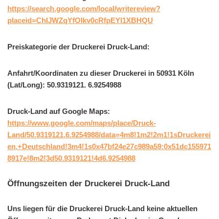
https://search.google.com/local/writereview?
placeid=ChIJWZqYfOIkv0cRfpEYl1XBHQU
Preiskategorie der Druckerei Druck-Land:
Anfahrt/Koordinaten zu dieser Druckerei in 50931 Köln
(Lat/Long): 50.9319121. 6.9254988
Druck-Land auf Google Maps:
https://www.google.com/maps/place/Druck-
Land/50.9319121,6.9254988/data=4m8!1m2!2m1!1sDruckerei
en,+Deutschland!3m4!1s0x47bf24e27c989a59:0x51dc155971
8917e!8m2!3d50.9319121!4d6.9254988
Öffnungszeiten der Druckerei Druck-Land
Uns liegen für die Druckerei Druck-Land keine aktuellen