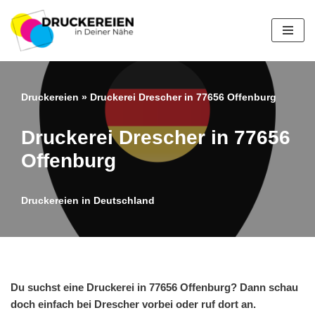
Zum
Inhalt
springen
Druckereien
»
Druckerei Drescher in 77656 Offenburg
Druckerei Drescher in 77656
Offenburg
Druckereien in Deutschland
Du suchst eine Druckerei in 77656 Offenburg? Dann schau
doch einfach bei Drescher vorbei oder ruf dort an.