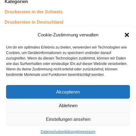
Kategorien
Druckereien in der Schweiz
Druckereien in Deutschland
Druckereien in Österreich
Cookie-Zustimmung verwalten
Um dir ein optimales Erlebnis zu bieten, verwenden wir Technologien wie
Kundenstimmen
Cookies, um Geräteinformationen zu speichern und/oder darauf
zuzugreifen. Wenn du diesen Technologien zustimmst, können wir Daten
wie das Surfverhalten oder eindeutige IDs auf dieser Website verarbeiten.
Wenn du deine Zustimmung nicht erteilst oder zurückziehst, können
bestimmte Merkmale und Funktionen beeinträchtigt werden.
Akzeptieren
Ablehnen
bewertet mit
4.8
von 5
auf Basis unserer
43
Leserstimmen
Einstellungen ansehen
Datenschutzerklärung
Impressum