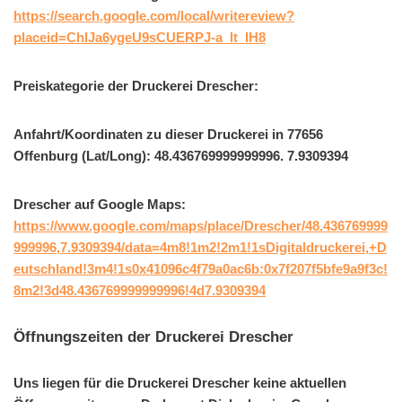
https://search.google.com/local/writereview?
placeid=ChIJa6ygeU9sCUERPJ-a_lt_IH8
Preiskategorie der Druckerei Drescher:
Anfahrt/Koordinaten zu dieser Druckerei in 77656
Offenburg (Lat/Long): 48.436769999999996. 7.9309394
Drescher auf Google Maps:
https://www.google.com/maps/place/Drescher/48.436769999
999996,7.9309394/data=4m8!1m2!2m1!1sDigitaldruckerei,+D
eutschland!3m4!1s0x41096c4f79a0ac6b:0x7f207f5bfe9a9f3c!
8m2!3d48.436769999999996!4d7.9309394
Öffnungszeiten der Druckerei Drescher
Uns liegen für die Druckerei Drescher keine aktuellen