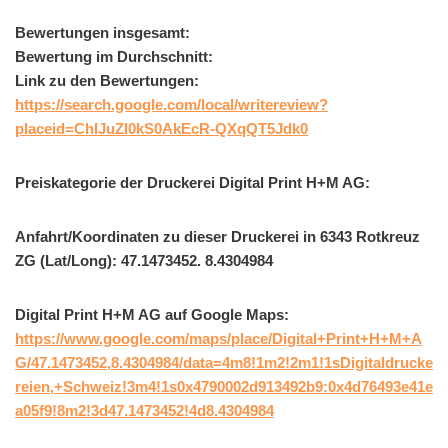
Bewertungen insgesamt:
Bewertung im Durchschnitt:
Link zu den Bewertungen:
https://search.google.com/local/writereview?
placeid=ChIJuZI0kS0AkEcR-QXqQT5Jdk0
Preiskategorie der Druckerei Digital Print H+M AG:
Anfahrt/Koordinaten zu dieser Druckerei in 6343 Rotkreuz
ZG (Lat/Long): 47.1473452. 8.4304984
Digital Print H+M AG auf Google Maps:
https://www.google.com/maps/place/Digital+Print+H+M+A
G/47.1473452,8.4304984/data=4m8!1m2!2m1!1sDigitaldrucke
reien,+Schweiz!3m4!1s0x4790002d913492b9:0x4d76493e41e
a05f9!8m2!3d47.1473452!4d8.4304984