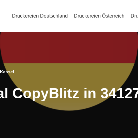
Druckereien Deutschland
Druckereien Österreich
Dru
 Kassel
al CopyBlitz in 3412