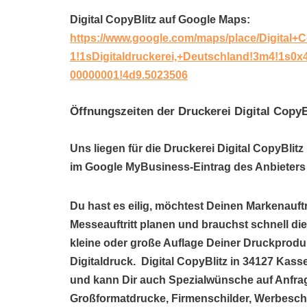
Digital CopyBlitz auf Google Maps:
https://www.google.com/maps/place/Digital+
1!1sDigitaldruckerei,+Deutschland!3m4!1s
00000001!4d9.5023506
Öffnungszeiten der Druckerei Digital CopyB
Uns liegen für die Druckerei Digital CopyBlit
im Google MyBusiness-Eintrag des Anbieters 
Du hast es eilig, möchtest Deinen Markenauftr
Messeauftritt planen und brauchst schnell di
kleine oder große Auflage Deiner Druckprodukt
Digitaldruck. Digital CopyBlitz in 34127 Kass
und kann Dir auch Spezialwünsche auf Anfrag
Großformatdrucke, Firmenschilder, Werbeschil