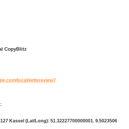
al CopyBlitz
gle.com/local/writereview?
:
4127 Kassel (Lat/Long): 51.32227700000001. 9.5023506