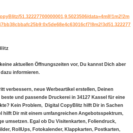
CopyBlitz/51.32227700000001,9.5023506/data=4m8!1m2!2m
0x47bb38cbbafc25b9:0x5de68e4c63016cf7!8m2!3d51.322277
litz
z keine aktuellen Öffnungszeiten vor, Du kannst Dich aber
dazu informieren.
itt verbessern, neue Werbeartikel erstellen, Deinen
e beste und passende Druckerei in 34127 Kassel für eine
e? Kein Problem, Digital CopyBlitz hilft Dir in Sachen
el hilft Dir mit einem umfangreichen Angebotsspektrum,
e umsetzen. Egal ob Du Visitenkarten, Foliendruck,
der, RollUps, Fotokalender, Klappkarten, Postkarten,