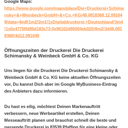
Google Maps:
https://www.google.com/maps/place/Die+Druckerei+Schima
nsky+&+Weinbeck+GmbH+&+Co.+KG/48.0818368,12.09104
9/data=4m8!1m2!2m1!1sDigitaldruckerei,+Deutschland!3m4
!1s0x4775ffd85d183c73:0x96102d85004eb025!8m2!3d48.081
8368!4d12.091049
Öffnungszeiten der Druckerei Die Druckerei
Schimansky & Weinbeck GmbH & Co. KG
Uns liegen für die Druckerei Die Druckerei Schimansky &
Weinbeck GmbH & Co. KG keine aktuellen Öffnungszeiten
vor, Du kannst Dich aber im Google MyBusiness-Eintrag
des Anbieters dazu informieren.
Du hast es eilig, möchtest Deinen Markenauftritt
verbessern, neue Werbeartikel erstellen, Deinen
Messeauftritt planen und brauchst schnell die beste und
passende Druckerei in 83539 Pfaffing für eine kleine oder