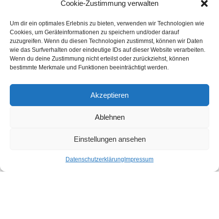
Cookie-Zustimmung verwalten
Um dir ein optimales Erlebnis zu bieten, verwenden wir Technologien wie
Kundenstimmen
Cookies, um Geräteinformationen zu speichern und/oder darauf
zuzugreifen. Wenn du diesen Technologien zustimmst, können wir Daten
wie das Surfverhalten oder eindeutige IDs auf dieser Website verarbeiten.
Wenn du deine Zustimmung nicht erteilst oder zurückziehst, können
bestimmte Merkmale und Funktionen beeinträchtigt werden.
Akzeptieren
Ablehnen
bewertet mit
4.8
von 5
auf Basis unserer
43
Leserstimmen
Einstellungen ansehen
Datenschutzerklärung
Impressum
Druckereien in Deutschland
Impressum
-
Datenschutzhinweise