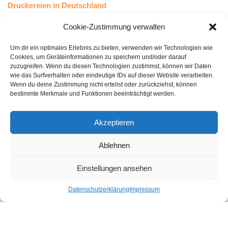
Druckereien in Deutschland
Druckereien in Österreich
Cookie-Zustimmung verwalten
Um dir ein optimales Erlebnis zu bieten, verwenden wir Technologien wie
Kundenstimmen
Cookies, um Geräteinformationen zu speichern und/oder darauf
zuzugreifen. Wenn du diesen Technologien zustimmst, können wir Daten
wie das Surfverhalten oder eindeutige IDs auf dieser Website verarbeiten.
Wenn du deine Zustimmung nicht erteilst oder zurückziehst, können
bestimmte Merkmale und Funktionen beeinträchtigt werden.
Akzeptieren
Ablehnen
bewertet mit
4.8
von 5
auf Basis unserer
43
Leserstimmen
Einstellungen ansehen
Datenschutzerklärung
Impressum
Druckereien in Deutschland