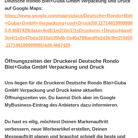
Deutsche Rondo Blei+Guba GmbH Verpackung und Druck
auf Google Maps:
https://www.google.com/maps/place/Deutsche+Rondo+Blei
+Guba+GmbH+Verpackung+und+Druck/50.11714819999999
5,8.4667429/data=4m8!1m2!2m1!1sDruckerei,+Deutschland!
3m4!1s0x47bda1633a53554b:0x46a799aedffa2d3b!8m2!3d50
.117148199999995!4d8.4667429
Öffnungszeiten der Druckerei Deutsche Rondo
Blei+Guba GmbH Verpackung und Druck
Uns liegen für die Druckerei Deutsche Rondo Blei+Guba
GmbH Verpackung und Druck keine aktuellen
Öffnungszeiten vor, Du kannst Dich aber im Google
MyBusiness-Eintrag des Anbieters dazu informieren.
Du hast es eilig, möchtest Deinen Markenauftritt
verbessern, neue Werbeartikel erstellen, Deinen
Messeauftritt planen und brauchst schnell die beste und