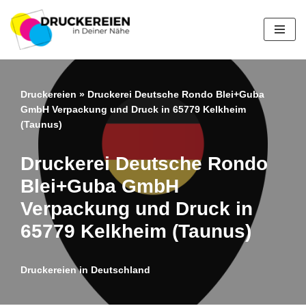
Zum
Inhalt
springen
Druckereien
»
Druckerei Deutsche Rondo Blei+Guba
GmbH Verpackung und Druck in 65779 Kelkheim
(Taunus)
Druckerei Deutsche Rondo
Blei+Guba GmbH
Verpackung und Druck in
65779 Kelkheim (Taunus)
Druckereien in Deutschland