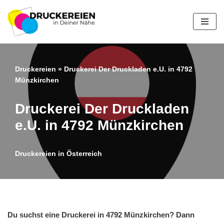
Zum
Inhalt
springen
Druckereien
»
Druckerei Der Druckladen e.U. in 4792
Münzkirchen
Druckerei Der Druckladen
e.U. in 4792 Münzkirchen
Druckereien in Österreich
Du suchst eine Druckerei in 4792 Münzkirchen? Dann