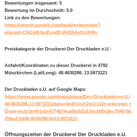
Bewertungen insgesamt: 5
Bewertung im Durchschnitt: 5.0
Link zu den Bewertungen:
https://search.google.com/local/writereview?
placeid=ChIJxWJsoExndEcR43hAeOzIAMs
Preiskategorie der Druckerei Der Druckladen e.U.:
Anfahrt/Koordinaten zu dieser Druckerei in 4792
Münzkirchen (Lat/Long): 48.4630286. 13.5973221
Der Druckladen e.U. auf Google Maps:
https://www.google.com/maps/place/Der+Druckladen+e.U./
48.4630286,13.5973221/data=4m8!1m2!2m1!1sDruckereien,+
Österreich!3m4!1s0x4774674ca06c62c5:0xcb00c8ec784078e
3!8m2!3d48.4630286!4d13.5973221
Öffnungszeiten der Druckerei Der Druckladen e.U.