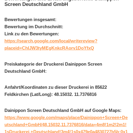
Screen Deutschland GmbH
Bewertungen insgesamt:
Bewertung im Durchschnitt:
Link zu den Bewertungen:
https://search.google.com/local/writereview?
placeid=ChIJW3tyMEgKnkcRAorv1DoYfxQ
Preiskategorie der Druckerei Dainippon Screen
Deutschland GmbH:
Anfahrt/Koordinaten zu dieser Druckerei in 85622
Feldkirchen (Lat/Long): 48.15032. 11.7376816
Dainippon Screen Deutschland GmbH auf Google Maps:
https://www.google.com/maps/place/Dainippon+Screen+De
utschland+GmbH/48.15032,11.7376816/data=4m8!1m2!2m1!
1sDruckerei,+Deutschland!3m4!1s0x479e0a4830727b5b:0x1