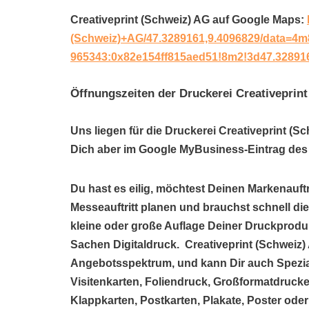
Creativeprint (Schweiz) AG auf Google Maps:
(Schweiz)+AG/47.3289161,9.4096829/data=4m
965343:0x82e154ff815aed51!8m2!3d47.32891
Öffnungszeiten der Druckerei Creativeprin
Uns liegen für die Druckerei Creativeprint (S
Dich aber im Google MyBusiness-Eintrag des 
Du hast es eilig, möchtest Deinen Markenauftr
Messeauftritt planen und brauchst schnell di
kleine oder große Auflage Deiner Druckprodukt
Sachen Digitaldruck. Creativeprint (Schweiz) 
Angebotsspektrum, und kann Dir auch Spezi
Visitenkarten, Foliendruck, Großformatdrucke
Klappkarten, Postkarten, Plakate, Poster oder