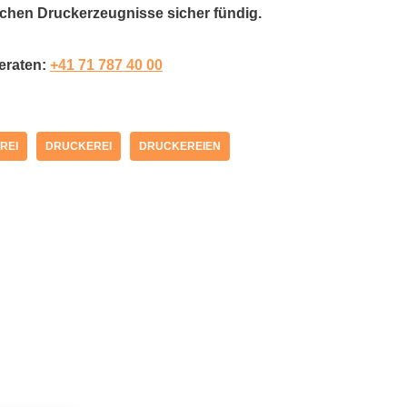
achen Druckerzeugnisse sicher fündig.
beraten:
+41 71 787 40 00
REI
DRUCKEREI
DRUCKEREIEN