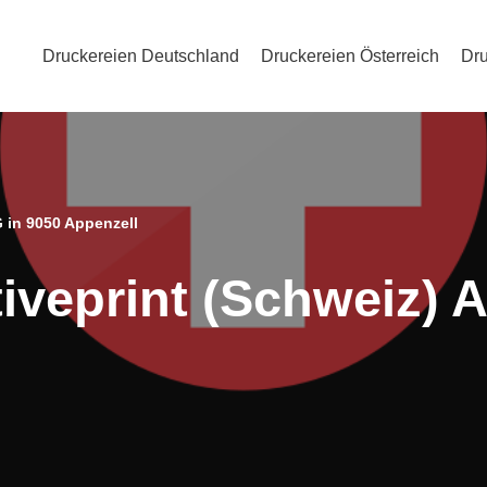
Druckereien Deutschland
Druckereien Österreich
Dru
G in 9050 Appenzell
iveprint (Schweiz) 