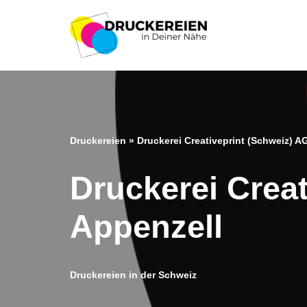
Zum
Inhalt
springen
Druckereien
»
Druckerei Creativeprint (Schweiz) A
Druckerei Creat
Appenzell
Druckereien in der Schweiz