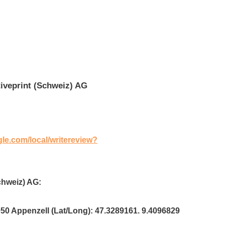
iveprint (Schweiz) AG
gle.com/local/writereview?
chweiz) AG:
050 Appenzell (Lat/Long): 47.3289161. 9.4096829