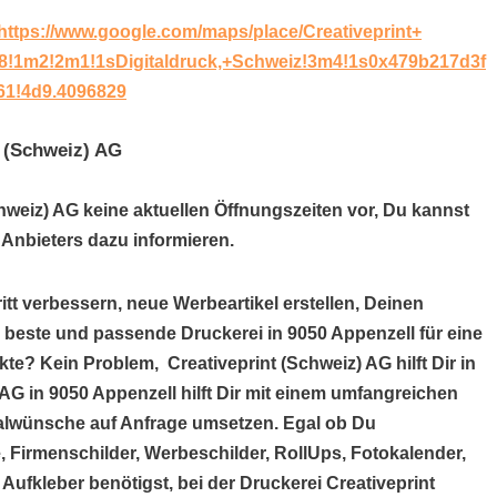
https://www.google.com/maps/place/Creativeprint+
8!1m2!2m1!1sDigitaldruck,+Schweiz!3m4!1s0x479b217d3f
61!4d9.4096829
t (Schweiz) AG
chweiz) AG keine aktuellen Öffnungszeiten vor, Du kannst
Anbieters dazu informieren.
itt verbessern, neue Werbeartikel erstellen, Deinen
e beste und passende Druckerei in 9050 Appenzell für eine
e? Kein Problem, Creativeprint (Schweiz) AG hilft Dir in
AG in 9050 Appenzell hilft Dir mit einem umfangreichen
alwünsche auf Anfrage umsetzen. Egal ob Du
, Firmenschilder, Werbeschilder, RollUps, Fotokalender,
 Aufkleber benötigst, bei der Druckerei Creativeprint