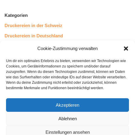
Kategorien
Druckereien in der Schweiz
Druckereien in Deutschland
Druckereien in Österreich
Cookie-Zustimmung verwalten
Um dir ein optimales Erlebnis zu bieten, verwenden wir Technologien wie
Kundenstimmen
Cookies, um Geräteinformationen zu speichern und/oder darauf
zuzugreifen. Wenn du diesen Technologien zustimmst, können wir Daten
wie das Surfverhalten oder eindeutige IDs auf dieser Website verarbeiten.
Wenn du deine Zustimmung nicht erteilst oder zurückziehst, können
bestimmte Merkmale und Funktionen beeinträchtigt werden.
Akzeptieren
Ablehnen
bewertet mit
4.8
von 5
auf Basis unserer
43
Leserstimmen
Einstellungen ansehen