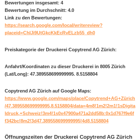
Bewertungen insgesamt: 4
Bewertung im Durchschnitt: 4.0
Link zu den Bewertungen:
https://search.google.com/local/writereview?
placeid=ChIJi9UtGkcKkEcRvELzb55_dh0
Preiskategorie der Druckerei Copytrend AG Zürich:
Anfahrt/Koordinaten zu dieser Druckerei in 8005 Zürich
(Lat/Long): 47.389558699999995. 8.5158804
Copytrend AG Zürich auf Google Maps:
https://www.google.com/maps/place/Copytrend+AG+Zürich
/47.389558699999995,8.5158804/data=4m8!1m2!2m1!1sDigita
ldruck,+Schweiz!3m4!1s0x47900a471a2dd58b:0x1d767f9e6f
f342bc!8m2!3d47.389558699999995!4d8.5158804
Öffnungszeiten der Druckerei Copytrend AG Zürich