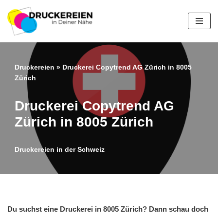
Zum
Inhalt
springen
Druckereien
»
Druckerei Copytrend AG Zürich in 8005
Zürich
Druckerei Copytrend AG
Zürich in 8005 Zürich
Druckereien in der Schweiz
Du suchst eine Druckerei in 8005 Zürich? Dann schau doch