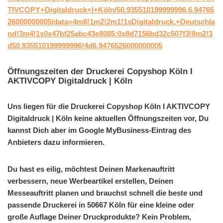
TIVCOPY+Digitaldruck+|+Köln/50.935510199999996,6.94765
26000000005/data=4m8!1m2!2m1!1sDigitaldruck,+Deutschla
nd!3m4!1s0x47bf25abc43e8085:0x8d7156bd32c507f3!8m2!3
d50.935510199999996!4d6.9476526000000005
Öffnungszeiten der Druckerei Copyshop Köln I
AKTIVCOPY Digitaldruck | Köln
Uns liegen für die Druckerei Copyshop Köln I AKTIVCOPY
Digitaldruck | Köln keine aktuellen Öffnungszeiten vor, Du
kannst Dich aber im Google MyBusiness-Eintrag des
Anbieters dazu informieren.
Du hast es eilig, möchtest Deinen Markenauftritt
verbessern, neue Werbeartikel erstellen, Deinen
Messeauftritt planen und brauchst schnell die beste und
passende Druckerei in 50667 Köln für eine kleine oder
große Auflage Deiner Druckprodukte? Kein Problem,