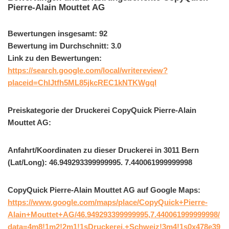
Pierre-Alain Mouttet AG
Bewertungen insgesamt: 92
Bewertung im Durchschnitt: 3.0
Link zu den Bewertungen:
https://search.google.com/local/writereview?
placeid=ChIJtfh5ML85jkcREC1kNTKWgqI
Preiskategorie der Druckerei CopyQuick Pierre-Alain
Mouttet AG:
Anfahrt/Koordinaten zu dieser Druckerei in 3011 Bern
(Lat/Long): 46.949293399999995. 7.440061999999998
CopyQuick Pierre-Alain Mouttet AG auf Google Maps:
https://www.google.com/maps/place/CopyQuick+Pierre-
Alain+Mouttet+AG/46.949293399999995,7.440061999999998/
data=4m8!1m2!2m1!1sDruckerei,+Schweiz!3m4!1s0x478e39