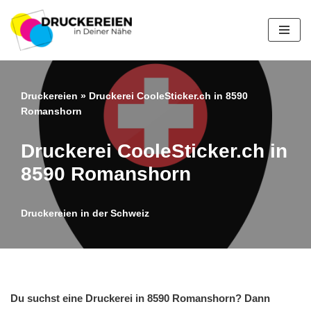
Zum
Inhalt
springen
Druckereien
»
Druckerei CooleSticker.ch in 8590
Romanshorn
Druckerei CooleSticker.ch in
8590 Romanshorn
Druckereien in der Schweiz
Du suchst eine Druckerei in 8590 Romanshorn? Dann