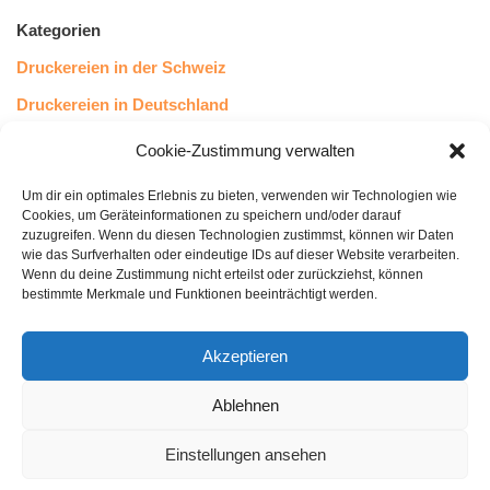
Kategorien
Druckereien in der Schweiz
Druckereien in Deutschland
Druckereien in Österreich
Cookie-Zustimmung verwalten
Um dir ein optimales Erlebnis zu bieten, verwenden wir Technologien wie
Kundenstimmen
Cookies, um Geräteinformationen zu speichern und/oder darauf
zuzugreifen. Wenn du diesen Technologien zustimmst, können wir Daten
wie das Surfverhalten oder eindeutige IDs auf dieser Website verarbeiten.
Wenn du deine Zustimmung nicht erteilst oder zurückziehst, können
bestimmte Merkmale und Funktionen beeinträchtigt werden.
Akzeptieren
Ablehnen
bewertet mit
4.8
von 5
auf Basis unserer
43
Leserstimmen
Einstellungen ansehen