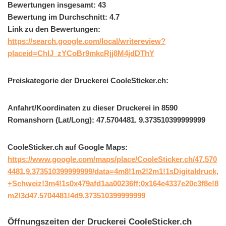
Bewertungen insgesamt: 43
Bewertung im Durchschnitt: 4.7
Link zu den Bewertungen:
https://search.google.com/local/writereview?
placeid=ChIJ_zYCoBr9mkcRjj8M4jdDThY
Preiskategorie der Druckerei CooleSticker.ch:
Anfahrt/Koordinaten zu dieser Druckerei in 8590
Romanshorn (Lat/Long): 47.5704481. 9.373510399999999
CooleSticker.ch auf Google Maps:
https://www.google.com/maps/place/CooleSticker.ch/47.570
4481,9.373510399999999/data=4m8!1m2!2m1!1sDigitaldruck,
+Schweiz!3m4!1s0x479afd1aa00236ff:0x164e4337e20c3f8e!8
m2!3d47.5704481!4d9.373510399999999
Öffnungszeiten der Druckerei CooleSticker.ch