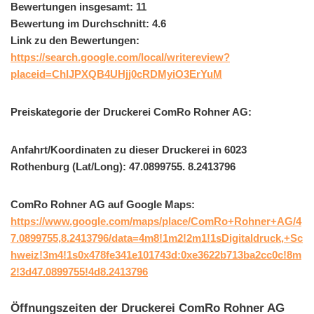
Bewertungen insgesamt: 11
Bewertung im Durchschnitt: 4.6
Link zu den Bewertungen:
https://search.google.com/local/writereview?
placeid=ChIJPXQB4UHjj0cRDMyiO3ErYuM
Preiskategorie der Druckerei ComRo Rohner AG:
Anfahrt/Koordinaten zu dieser Druckerei in 6023
Rothenburg (Lat/Long): 47.0899755. 8.2413796
ComRo Rohner AG auf Google Maps:
https://www.google.com/maps/place/ComRo+Rohner+AG/4
7.0899755,8.2413796/data=4m8!1m2!2m1!1sDigitaldruck,+Sc
hweiz!3m4!1s0x478fe341e101743d:0xe3622b713ba2cc0c!8m
2!3d47.0899755!4d8.2413796
Öffnungszeiten der Druckerei ComRo Rohner AG