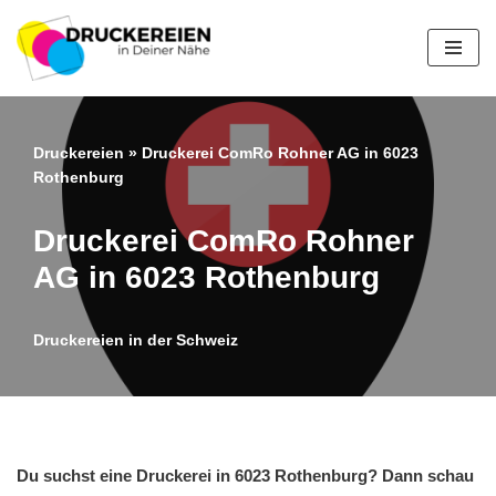
Zum
Inhalt
springen
Druckereien
»
Druckerei ComRo Rohner AG in 6023
Rothenburg
Druckerei ComRo Rohner
AG in 6023 Rothenburg
Druckereien in der Schweiz
Du suchst eine Druckerei in 6023 Rothenburg? Dann schau