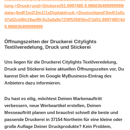
lung,+Druck+und+Stickerei/51.6997485,9.986836499999999/
data=4m8!1m2!2m1!1sDigitaldruck,+Deutschland!3m4!1s0x
47a52cb8fe19ae99:0x2a0a9e723ff5359!8m2!3d51.6997485!4d
9.986836499999999
Öffnungszeiten der Druckerei Citylights
Textilveredelung, Druck und Stickerei
Uns liegen für die Druckerei Citylights Textilveredelung,
Druck und Stickerei keine aktuellen Öffnungszeiten vor, Du
kannst Dich aber im Google MyBusiness-Eintrag des
Anbieters dazu informieren.
Du hast es eilig, möchtest Deinen Markenauftritt
verbessern, neue Werbeartikel erstellen, Deinen
Messeauftritt planen und brauchst schnell die beste und
passende Druckerei in 37154 Northeim für eine kleine oder
große Auflage Deiner Druckprodukte? Kein Problem,