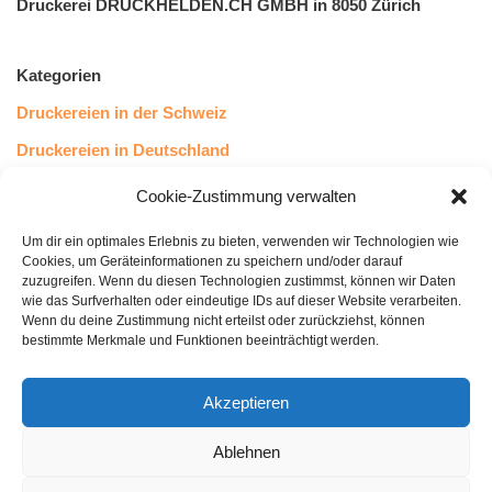
Druckerei DRUCKHELDEN.CH GMBH in 8050 Zürich
Kategorien
Druckereien in der Schweiz
Druckereien in Deutschland
Druckereien in Österreich
Cookie-Zustimmung verwalten
Um dir ein optimales Erlebnis zu bieten, verwenden wir Technologien wie
Kundenstimmen
Cookies, um Geräteinformationen zu speichern und/oder darauf
zuzugreifen. Wenn du diesen Technologien zustimmst, können wir Daten
wie das Surfverhalten oder eindeutige IDs auf dieser Website verarbeiten.
Wenn du deine Zustimmung nicht erteilst oder zurückziehst, können
bestimmte Merkmale und Funktionen beeinträchtigt werden.
Akzeptieren
Ablehnen
bewertet mit
4.8
von 5
auf Basis unserer
43
Leserstimmen