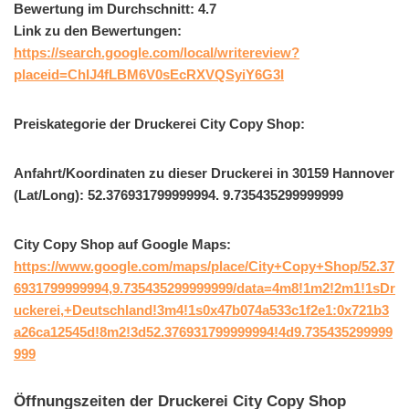
Bewertung im Durchschnitt: 4.7
Link zu den Bewertungen:
https://search.google.com/local/writereview?
placeid=ChIJ4fLBM6V0sEcRXVQSyiY6G3I
Preiskategorie der Druckerei City Copy Shop:
Anfahrt/Koordinaten zu dieser Druckerei in 30159 Hannover
(Lat/Long): 52.376931799999994. 9.735435299999999
City Copy Shop auf Google Maps:
https://www.google.com/maps/place/City+Copy+Shop/52.37
6931799999994,9.735435299999999/data=4m8!1m2!2m1!1sDr
uckerei,+Deutschland!3m4!1s0x47b074a533c1f2e1:0x721b3
a26ca12545d!8m2!3d52.376931799999994!4d9.735435299999
999
Öffnungszeiten der Druckerei City Copy Shop