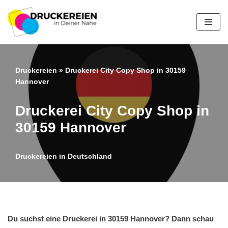
Zum
Inhalt
springen
Druckereien
»
Druckerei City Copy Shop in 30159
Hannover
Druckerei City Copy Shop in
30159 Hannover
Druckereien in Deutschland
Du suchst eine Druckerei in 30159 Hannover? Dann schau