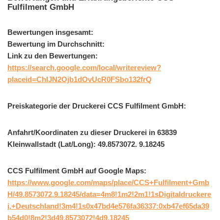
Fulfilment GmbH
Bewertungen insgesamt:
Bewertung im Durchschnitt:
Link zu den Bewertungen:
https://search.google.com/local/writereview?
placeid=ChIJN2Ojb1dOvUcR0FSbo132frQ
Preiskategorie der Druckerei CCS Fulfilment GmbH:
Anfahrt/Koordinaten zu dieser Druckerei in 63839
Kleinwallstadt (Lat/Long): 49.8573072. 9.18245
CCS Fulfilment GmbH auf Google Maps:
https://www.google.com/maps/place/CCS+Fulfilment+Gmb
H/49.8573072,9.18245/data=4m8!1m2!2m1!1sDigitaldruckere
i,+Deutschland!3m4!1s0x47bd4e576fa36337:0xb47ef65da39
b54d0!8m2!3d49.8573072!4d9.18245