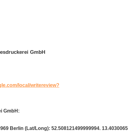
desdruckerei GmbH
gle.com/local/writereview?
ei GmbH:
0969 Berlin (Lat/Long): 52.508121499999994. 13.4030065