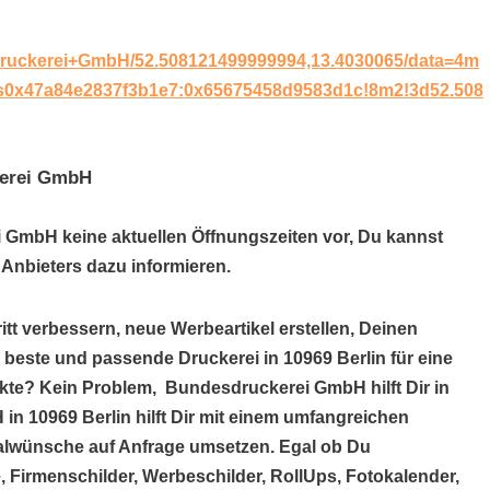
druckerei+GmbH/52.508121499999994,13.4030065/data=4m
1s0x47a84e2837f3b1e7:0x65675458d9583d1c!8m2!3d52.508
kerei GmbH
i GmbH keine aktuellen Öffnungszeiten vor, Du kannst
Anbieters dazu informieren.
itt verbessern, neue Werbeartikel erstellen, Deinen
 beste und passende Druckerei in 10969 Berlin für eine
kte? Kein Problem, Bundesdruckerei GmbH hilft Dir in
n 10969 Berlin hilft Dir mit einem umfangreichen
alwünsche auf Anfrage umsetzen. Egal ob Du
, Firmenschilder, Werbeschilder, RollUps, Fotokalender,