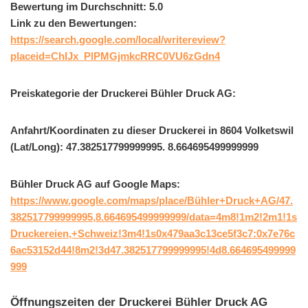
Bewertung im Durchschnitt: 5.0
Link zu den Bewertungen:
https://search.google.com/local/writereview?
placeid=ChIJx_PlPMGjmkcRRC0VU6zGdn4
Preiskategorie der Druckerei Bühler Druck AG:
Anfahrt/Koordinaten zu dieser Druckerei in 8604 Volketswil
(Lat/Long): 47.382517799999995. 8.664695499999999
Bühler Druck AG auf Google Maps:
https://www.google.com/maps/place/Bühler+Druck+AG/47.
382517799999995,8.664695499999999/data=4m8!1m2!2m1!1s
Druckereien,+Schweiz!3m4!1s0x479aa3c13ce5f3c7:0x7e76c
6ac53152d44!8m2!3d47.382517799999995!4d8.664695499999
999
Öffnungszeiten der Druckerei Bühler Druck AG