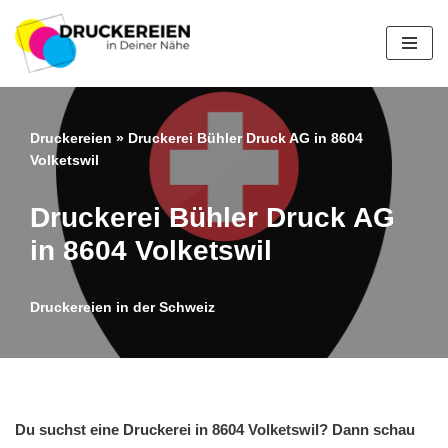
Zum
Inhalt
springen
Druckereien
»
Druckerei Bühler Druck AG in 8604
Volketswil
Druckerei Bühler Druck AG
in 8604 Volketswil
Druckereien in der Schweiz
Du suchst eine Druckerei in 8604 Volketswil? Dann schau