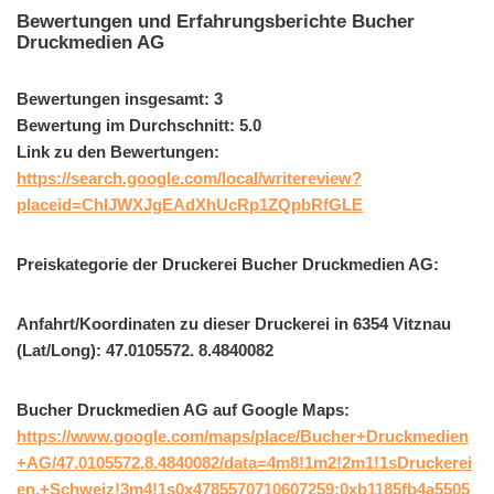
Bewertungen und Erfahrungsberichte Bucher
Druckmedien AG
Bewertungen insgesamt: 3
Bewertung im Durchschnitt: 5.0
Link zu den Bewertungen:
https://search.google.com/local/writereview?
placeid=ChIJWXJgEAdXhUcRp1ZQpbRfGLE
Preiskategorie der Druckerei Bucher Druckmedien AG:
Anfahrt/Koordinaten zu dieser Druckerei in 6354 Vitznau
(Lat/Long): 47.0105572. 8.4840082
Bucher Druckmedien AG auf Google Maps:
https://www.google.com/maps/place/Bucher+Druckmedien
+AG/47.0105572,8.4840082/data=4m8!1m2!2m1!1sDruckerei
en,+Schweiz!3m4!1s0x4785570710607259:0xb1185fb4a5505