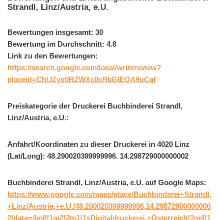
Strandl, Linz/Austria, e.U.
Bewertungen insgesamt: 30
Bewertung im Durchschnitt: 4.8
Link zu den Bewertungen:
https://search.google.com/local/writereview?
placeid=ChIJZyq0RZWXc0cRkGIEQA9uCqI
Preiskategorie der Druckerei Buchbinderei Strandl,
Linz/Austria, e.U.:
Anfahrt/Koordinaten zu dieser Druckerei in 4020 Linz
(Lat/Long): 48.290020399999996. 14.298729000000002
Buchbinderei Strandl, Linz/Austria, e.U. auf Google Maps:
https://www.google.com/maps/place/Buchbinderei+Strandl,
+Linz/Austria,+e.U./48.290020399999996,14.29872900000000
2/data=4m8!1m2!2m1!1sDigitaldruckerei,+Österreich!3m4!1