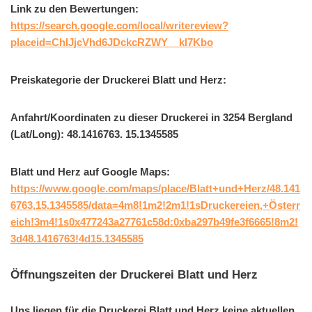
Link zu den Bewertungen:
https://search.google.com/local/writereview?
placeid=ChIJjcVhd6JDckcRZWY__kl7Kbo
Preiskategorie der Druckerei Blatt und Herz:
Anfahrt/Koordinaten zu dieser Druckerei in 3254 Bergland
(Lat/Long): 48.1416763. 15.1345585
Blatt und Herz auf Google Maps:
https://www.google.com/maps/place/Blatt+und+Herz/48.141
6763,15.1345585/data=4m8!1m2!2m1!1sDruckereien,+Österr
eich!3m4!1s0x477243a27761c58d:0xba297b49fe3f6665!8m2!
3d48.1416763!4d15.1345585
Öffnungszeiten der Druckerei Blatt und Herz
Uns liegen für die Druckerei Blatt und Herz keine aktuellen