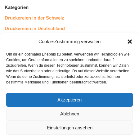
Kategorien
Druckereien in der Schweiz
Druckereien in Deutschland
Druckereien in Österreich
Cookie-Zustimmung verwalten
Um dir ein optimales Erlebnis zu bieten, verwenden wir Technologien wie
Kundenstimmen
Cookies, um Geräteinformationen zu speichern und/oder darauf
zuzugreifen. Wenn du diesen Technologien zustimmst, können wir Daten
wie das Surfverhalten oder eindeutige IDs auf dieser Website verarbeiten.
Wenn du deine Zustimmung nicht erteilst oder zurückziehst, können
bestimmte Merkmale und Funktionen beeinträchtigt werden.
Akzeptieren
Ablehnen
bewertet mit
4.8
von 5
auf Basis unserer
43
Leserstimmen
Einstellungen ansehen