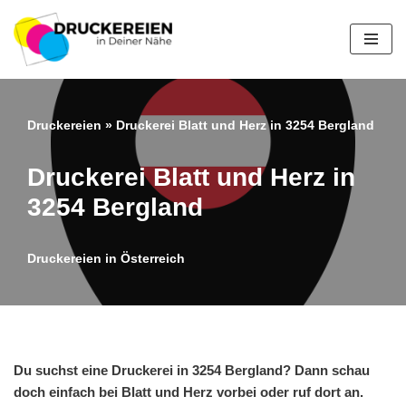
Zum
Inhalt
springen
Druckereien
»
Druckerei Blatt und Herz in 3254 Bergland
Druckerei Blatt und Herz in
3254 Bergland
Druckereien in Österreich
Du suchst eine Druckerei in 3254 Bergland? Dann schau
doch einfach bei Blatt und Herz vorbei oder ruf dort an.