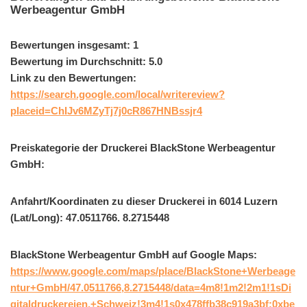
Werbeagentur GmbH
Bewertungen insgesamt: 1
Bewertung im Durchschnitt: 5.0
Link zu den Bewertungen:
https://search.google.com/local/writereview?
placeid=ChIJv6MZyTj7j0cR867HNBssjr4
Preiskategorie der Druckerei BlackStone Werbeagentur
GmbH:
Anfahrt/Koordinaten zu dieser Druckerei in 6014 Luzern
(Lat/Long): 47.0511766. 8.2715448
BlackStone Werbeagentur GmbH auf Google Maps:
https://www.google.com/maps/place/BlackStone+Werbeage
ntur+GmbH/47.0511766,8.2715448/data=4m8!1m2!2m1!1sDi
gitaldruckereien,+Schweiz!3m4!1s0x478ffb38c919a3bf:0xbe