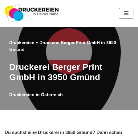
Zum
Inhalt
springen
Druckereien
»
Druckerei Berger Print GmbH in 3950
Gmünd
Druckerei Berger Print
GmbH in 3950 Gmünd
Druckereien in Österreich
Du suchst eine Druckerei in 3950 Gmünd? Dann schau