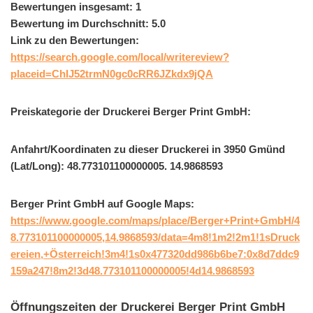
Bewertungen insgesamt: 1
Bewertung im Durchschnitt: 5.0
Link zu den Bewertungen:
https://search.google.com/local/writereview?
placeid=ChIJ52trmN0gc0cRR6JZkdx9jQA
Preiskategorie der Druckerei Berger Print GmbH:
Anfahrt/Koordinaten zu dieser Druckerei in 3950 Gmünd
(Lat/Long): 48.773101100000005. 14.9868593
Berger Print GmbH auf Google Maps:
https://www.google.com/maps/place/Berger+Print+GmbH/4
8.773101100000005,14.9868593/data=4m8!1m2!2m1!1sDruck
ereien,+Österreich!3m4!1s0x477320dd986b6be7:0x8d7ddc9
159a247!8m2!3d48.773101100000005!4d14.9868593
Öffnungszeiten der Druckerei Berger Print GmbH