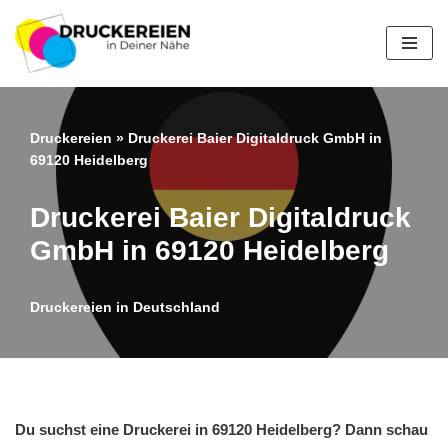
Zum
Inhalt
springen
Druckereien
»
Druckerei Baier Digitaldruck GmbH in
69120 Heidelberg
Druckerei Baier Digitaldruck
GmbH in 69120 Heidelberg
Druckereien in Deutschland
Du suchst eine Druckerei in 69120 Heidelberg? Dann schau