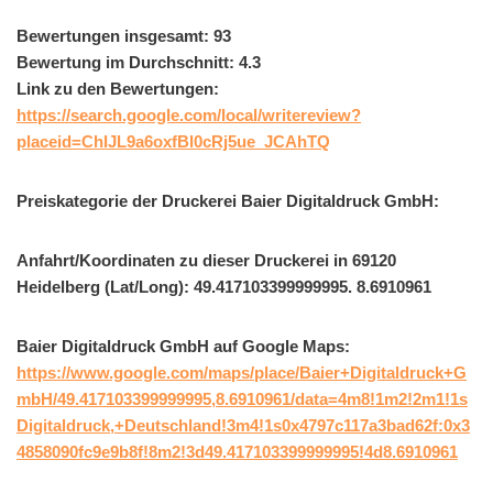
Bewertungen insgesamt: 93
Bewertung im Durchschnitt: 4.3
Link zu den Bewertungen:
https://search.google.com/local/writereview?
placeid=ChIJL9a6oxfBl0cRj5ue_JCAhTQ
Preiskategorie der Druckerei Baier Digitaldruck GmbH:
Anfahrt/Koordinaten zu dieser Druckerei in 69120
Heidelberg (Lat/Long): 49.417103399999995. 8.6910961
Baier Digitaldruck GmbH auf Google Maps:
https://www.google.com/maps/place/Baier+Digitaldruck+G
mbH/49.417103399999995,8.6910961/data=4m8!1m2!2m1!1s
Digitaldruck,+Deutschland!3m4!1s0x4797c117a3bad62f:0x3
4858090fc9e9b8f!8m2!3d49.417103399999995!4d8.6910961