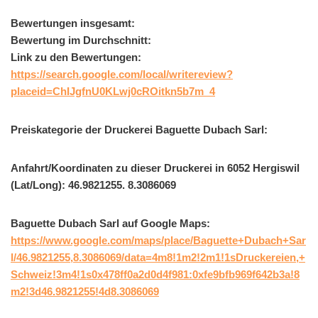
Bewertungen insgesamt:
Bewertung im Durchschnitt:
Link zu den Bewertungen:
https://search.google.com/local/writereview?
placeid=ChIJgfnU0KLwj0cROitkn5b7m_4
Preiskategorie der Druckerei Baguette Dubach Sarl:
Anfahrt/Koordinaten zu dieser Druckerei in 6052 Hergiswil
(Lat/Long): 46.9821255. 8.3086069
Baguette Dubach Sarl auf Google Maps:
https://www.google.com/maps/place/Baguette+Dubach+Sar
l/46.9821255,8.3086069/data=4m8!1m2!2m1!1sDruckereien,+
Schweiz!3m4!1s0x478ff0a2d0d4f981:0xfe9bfb969f642b3a!8
m2!3d46.9821255!4d8.3086069