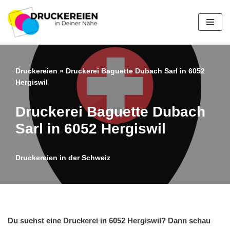
Zum
Inhalt
springen
Druckereien
»
Druckerei Baguette Dubach Sarl in 6052
Hergiswil
Druckerei Baguette Dubach
Sarl in 6052 Hergiswil
Druckereien in der Schweiz
Du suchst eine Druckerei in 6052 Hergiswil? Dann schau