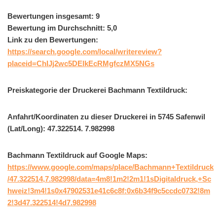
Bewertungen insgesamt: 9
Bewertung im Durchschnitt: 5,0
Link zu den Bewertungen:
https://search.google.com/local/writereview?
placeid=ChIJj2wc5DElkEcRMgfczMX5NGs
Preiskategorie der Druckerei Bachmann Textildruck:
Anfahrt/Koordinaten zu dieser Druckerei in 5745 Safenwil
(Lat/Long): 47.322514. 7.982998
Bachmann Textildruck auf Google Maps:
https://www.google.com/maps/place/Bachmann+Textildruck
/47.322514,7.982998/data=4m8!1m2!2m1!1sDigitaldruck,+Sc
hweiz!3m4!1s0x47902531e41c6c8f:0x6b34f9c5ccdc0732!8m
2!3d47.322514!4d7.982998