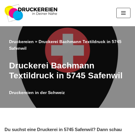
Zum
Inhalt
springen
Druckereien
»
Druckerei Bachmann Textildruck in 5745
Safenwil
Druckerei Bachmann
Textildruck in 5745 Safenwil
Druckereien in der Schweiz
Du suchst eine Druckerei in 5745 Safenwil? Dann schau