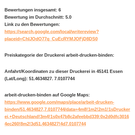
Bewertungen insgesamt: 6
Bewertung im Durchschnitt: 5.0
Link zu den Bewertungen:
https://search.google.com/local/writereview?
placeid=ChIJOdO77q_CuEcRYMJOFjD8DS0
Preiskategorie der Druckerei arbeit-drucken-binden:
Anfahrt/Koordinaten zu dieser Druckerei in 45141 Essen
(Lat/Long): 51.4634827. 7.0107744
arbeit-drucken-binden auf Google Maps:
https://www.google.com/maps/place/arbeit-drucken-
binden/51.4634827,7.0107744/data=4m8!1m2!2m1!1sDrucker
ei,+Deutschland!3m4!1s0x47b8c2afeebbd339:0x2d0dfc3016
4ec260!8m2!3d51.4634827!4d7.0107744