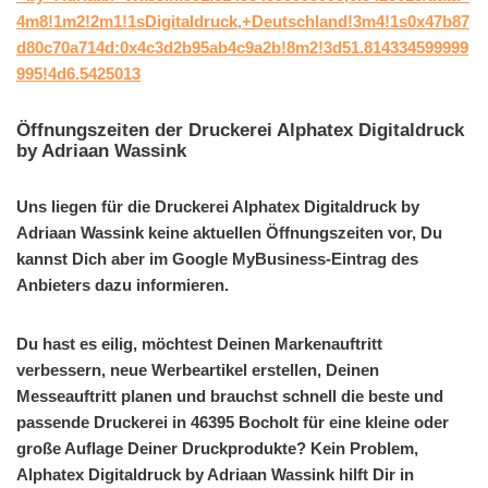
4m8!1m2!2m1!1sDigitaldruck,+Deutschland!3m4!1s0x47b87
d80c70a714d:0x4c3d2b95ab4c9a2b!8m2!3d51.814334599999
995!4d6.5425013
Öffnungszeiten der Druckerei Alphatex Digitaldruck
by Adriaan Wassink
Uns liegen für die Druckerei Alphatex Digitaldruck by
Adriaan Wassink keine aktuellen Öffnungszeiten vor, Du
kannst Dich aber im Google MyBusiness-Eintrag des
Anbieters dazu informieren.
Du hast es eilig, möchtest Deinen Markenauftritt
verbessern, neue Werbeartikel erstellen, Deinen
Messeauftritt planen und brauchst schnell die beste und
passende Druckerei in 46395 Bocholt für eine kleine oder
große Auflage Deiner Druckprodukte? Kein Problem,
Alphatex Digitaldruck by Adriaan Wassink hilft Dir in