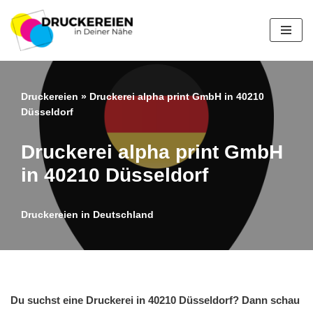
Zum
Inhalt
springen
Druckereien
»
Druckerei alpha print GmbH in 40210
Düsseldorf
Druckerei alpha print GmbH
in 40210 Düsseldorf
Druckereien in Deutschland
Du suchst eine Druckerei in 40210 Düsseldorf? Dann schau