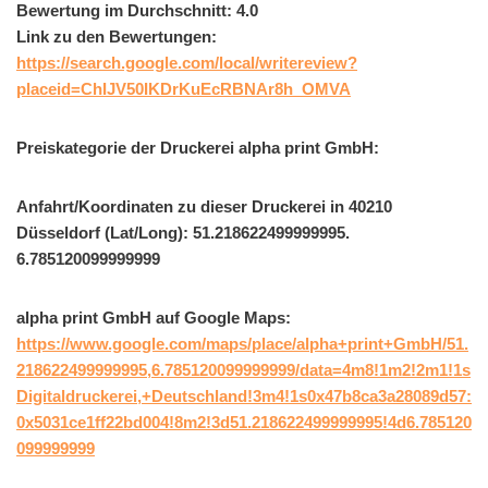
Bewertung im Durchschnitt: 4.0
Link zu den Bewertungen:
https://search.google.com/local/writereview?
placeid=ChIJV50IKDrKuEcRBNAr8h_OMVA
Preiskategorie der Druckerei alpha print GmbH:
Anfahrt/Koordinaten zu dieser Druckerei in 40210
Düsseldorf (Lat/Long): 51.218622499999995.
6.785120099999999
alpha print GmbH auf Google Maps:
https://www.google.com/maps/place/alpha+print+GmbH/51.
218622499999995,6.785120099999999/data=4m8!1m2!2m1!1s
Digitaldruckerei,+Deutschland!3m4!1s0x47b8ca3a28089d57:
0x5031ce1ff22bd004!8m2!3d51.218622499999995!4d6.785120
099999999