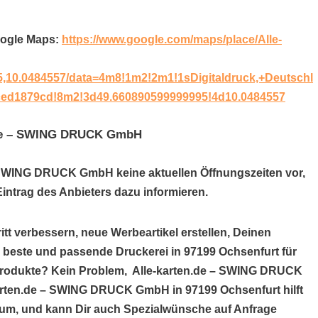
oogle Maps:
https://www.google.com/maps/place/Alle-
.0484557/data=4m8!1m2!2m1!1sDigitaldruck,+Deutschl
ed1879cd!8m2!3d49.660890599999995!4d10.0484557
n.de – SWING DRUCK GmbH
 – SWING DRUCK GmbH keine aktuellen Öffnungszeiten vor,
ntrag des Anbieters dazu informieren.
itt verbessern, neue Werbeartikel erstellen, Deinen
e beste und passende Druckerei in 97199 Ochsenfurt für
kprodukte? Kein Problem, Alle-karten.de – SWING DRUCK
-karten.de – SWING DRUCK GmbH in 97199 Ochsenfurt hilft
um, und kann Dir auch Spezialwünsche auf Anfrage