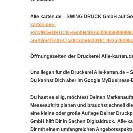
Alle-karten.de – SWING DRUCK GmbH auf G
karten.de+-
+SWING+DRUCK+GmbH/49.660890599999995,10
and!3m4!1s0x47a281326de30181:0x3529298c
Öffnungszeiten der Druckerei Alle-karte
Uns liegen für die Druckerei Alle-karten.de
Du kannst Dich aber im Google MyBusiness-Ei
Du hast es eilig, möchtest Deinen Markenauftr
Messeauftritt planen und brauchst schnell di
eine kleine oder große Auflage Deiner Druc
GmbH hilft Dir in Sachen Digitaldruck. Alle
Dir mit einem umfangreichen Angebotsspektr