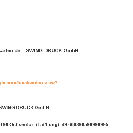
e-karten.de – SWING DRUCK GmbH
gle.com/local/writereview?
e – SWING DRUCK GmbH:
7199 Ochsenfurt (Lat/Long): 49.660890599999995.