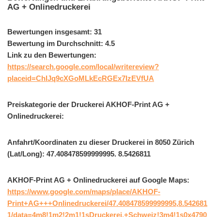
AG + Onlinedruckerei
Bewertungen insgesamt: 31
Bewertung im Durchschnitt: 4.5
Link zu den Bewertungen:
https://search.google.com/local/writereview?
placeid=ChIJq9cXGoMLkEcRGEx7IzEVfUA
Preiskategorie der Druckerei AKHOF-Print AG +
Onlinedruckerei:
Anfahrt/Koordinaten zu dieser Druckerei in 8050 Zürich
(Lat/Long): 47.408478599999995. 8.5426811
AKHOF-Print AG + Onlinedruckerei auf Google Maps:
https://www.google.com/maps/place/AKHOF-
Print+AG+++Onlinedruckerei/47.408478599999995,8.542681
1/data=4m8!1m2!2m1!1sDruckerei,+Schweiz!3m4!1s0x4790