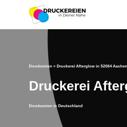
Zum
Inhalt
springen
Druckereien
»
Druckerei Afterglow in 52064 Aache
Druckerei Afte
Druckereien in Deutschland