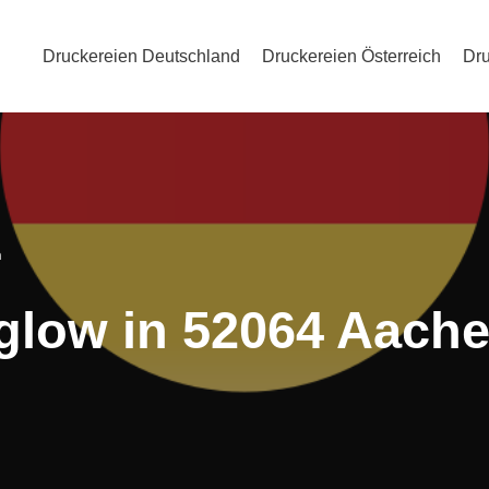
Druckereien Deutschland
Druckereien Österreich
Dru
n
rglow in 52064 Aach