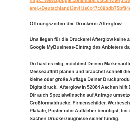
https://www.google.com/maps/place/Afterglo
erei,+Deutschland!3m4!1s0x47c09bdb75bf04
Öffnungszeiten der Druckerei Afterglow
Uns liegen für die Druckerei Afterglow keine 
Google MyBusiness-Eintrag des Anbieters daz
Du hast es eilig, möchtest Deinen Markenauftr
Messeauftritt planen und brauchst schnell di
kleine oder große Auflage Deiner Druckproduk
Digitaldruck. Afterglow in 52064 Aachen hil
Dir auch Spezialwünsche auf Anfrage umsetze
Großformatdrucke, Firmenschilder, Werbeschil
Plakate, Poster oder Aufkleber benötigst, bei
Sachen Druckerzeugnisse sicher fündig.