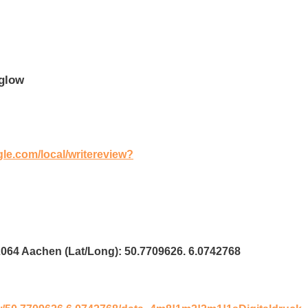
rglow
gle.com/local/writereview?
2064 Aachen (Lat/Long): 50.7709626. 6.0742768