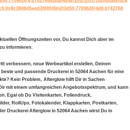
w/50.7709626,6.0742768/data=4m8!1m2!2m1!1sDigitaldruck
c5:0x8c380645eed3f095!8m2!3d50.7709626!4d6.0742768
aktuellen Öffnungszeiten vor, Du kannst Dich aber im
u informieren.
itt verbessern, neue Werbeartikel erstellen, Deinen
e beste und passende Druckerei in 52064 Aachen für eine
te? Kein Problem, Afterglow hilft Dir in Sachen
ft Dir mit einem umfangreichen Angebotsspektrum, und kann
n. Egal ob Du Visitenkarten, Foliendruck,
der, RollUps, Fotokalender, Klappkarten, Postkarten,
 der Druckerei Afterglow in 52064 Aachen wirst Du in