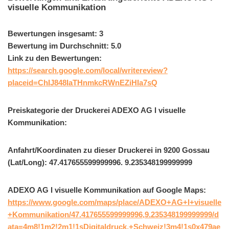
visuelle Kommunikation
Bewertungen insgesamt: 3
Bewertung im Durchschnitt: 5.0
Link zu den Bewertungen:
https://search.google.com/local/writereview?
placeid=ChIJ848IaTHnmkcRWnEZiHIa7sQ
Preiskategorie der Druckerei ADEXO AG l visuelle
Kommunikation:
Anfahrt/Koordinaten zu dieser Druckerei in 9200 Gossau
(Lat/Long): 47.417655599999996. 9.235348199999999
ADEXO AG l visuelle Kommunikation auf Google Maps:
https://www.google.com/maps/place/ADEXO+AG+l+visuelle
+Kommunikation/47.417655599999996,9.235348199999999/d
ata=4m8!1m2!2m1!1sDigitaldruck,+Schweiz!3m4!1s0x479ae