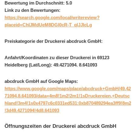
Bewertung im Durchschnitt: 5.0
Link zu den Bewertungen:
https://search.google.com/local/writereview?
placeid=ChIJMdUeM8DGl0cR-T_qlJJIcLg
Preiskategorie der Druckerei abcdruck GmbH:
Anfahrt/Koordinaten zu dieser Druckerei in 69123
Heidelberg (Lat/Long): 49.4271094. 8.641093
abcdruck GmbH auf Google Maps:
https://www.google.com/maps/place/abcdruck+GmbH/49.42
71094,8.641093/data=4m8!1m2!2m1!1sDruckereien,+Deutsc
hland!3m4!1s0x4797c6c0331ed531:0xb870489294ea3ff9!8m2
!3d49.4271094!4d8.641093
Öffnungszeiten der Druckerei abcdruck GmbH