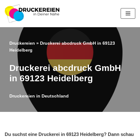
Zum
Inhalt
springen
Druckereien
»
Druckerei abcdruck GmbH in 69123
Heidelberg
Druckerei abcdruck GmbH
in 69123 Heidelberg
Druckereien in Deutschland
Du suchst eine Druckerei in 69123 Heidelberg? Dann schau