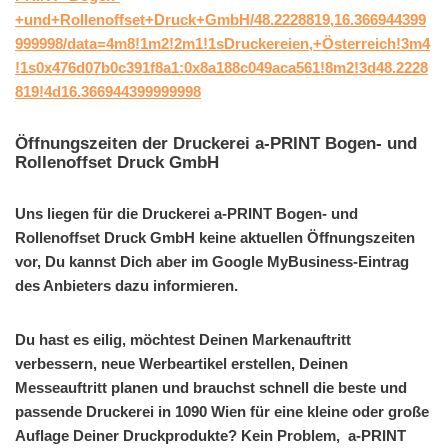
+und+Rollenoffset+Druck+GmbH/48.2228819,16.366944399
999998/data=4m8!1m2!2m1!1sDruckereien,+Österreich!3m4
!1s0x476d07b0c391f8a1:0x8a188c049aca561!8m2!3d48.2228
819!4d16.366944399999998
Öffnungszeiten der Druckerei a-PRINT Bogen- und
Rollenoffset Druck GmbH
Uns liegen für die Druckerei a-PRINT Bogen- und
Rollenoffset Druck GmbH keine aktuellen Öffnungszeiten
vor, Du kannst Dich aber im Google MyBusiness-Eintrag
des Anbieters dazu informieren.
Du hast es eilig, möchtest Deinen Markenauftritt
verbessern, neue Werbeartikel erstellen, Deinen
Messeauftritt planen und brauchst schnell die beste und
passende Druckerei in 1090 Wien für eine kleine oder große
Auflage Deiner Druckprodukte? Kein Problem, a-PRINT