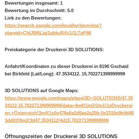
Bewertungen insgesamt: 1
Bewertung im Durchschnitt: 5.0
Link zu den Bewertungen:
https://search.google.com/local/writereview?
placeid=ChIJW6Liai1qbkcRAt1j1LTpFjM
Preiskategorie der Druckerei 3D SOLUTIONS:
Anfahrt/Koordinaten zu dieser Druckerei in 8190 Gschaid
bei Birkfeld (Lat/Long): 47.3534112. 15.702271399999999
3D SOLUTIONS auf Google Maps:
https://www.google.com/maps/place/3D+SOLUTIONS/47.35
34112,15.702271399999999/data=4m8!1m2!2m1!1sDruckerei
en,+Österreich!3m4!1s0x476e6a2d6ae2a25b:0x3316e9b4d46
3dd02!8m2!3d47.3534112!4d15.702271399999999
Öffnungszeiten der Druckerei 3D SOLUTIONS